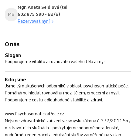
Mgr. Aneta Seidlová (tel.
MB
602 875 590 - B2/B)
Rezervovat nyní
O nás
Slogan
Podporujeme vitalitu a rovnováhu vašeho těla a mysli.
Kdo jsme
Jsme tým zkušených odborníků v oblasti psychosomatické péče.
Pomáháme hledat rovnováhu mezi tělem, emocemi a myslí.
Podporujeme cestu k dlouhodobé stabilitě a zdraví.
www.PsychosomatickaPece.cz
Nejsme zdravotnické zařízení ve smyslu zákona č. 372/2011 Sb.,
o zdravotních službách - poskytujeme odborné poradenské,
podpůrné, regenerační a edukační služby zaměřené na vztah