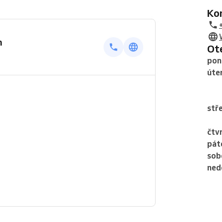
K
m
O
pon
úte
stř
čtv
pát
sob
ned