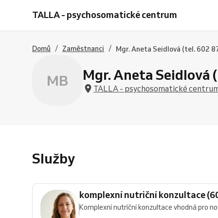
nutriční
konzultace
TALLA - psychosomatické centrum
konzultace
"jen
(60
na
min.)
skok"
(30
/
/
Domů
Zaměstnanci
Mgr. Aneta Seidlová (tel. 602 8
min.)
Mgr. Aneta Seidlová (
MB
TALLA - psychosomatické centru
Služby
komplexní nutriční konzultace (60
Komplexní nutriční konzultace vhodná pro nové i