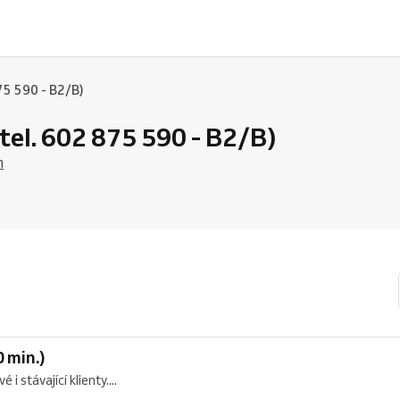
75 590 - B2/B)
tel. 602 875 590 - B2/B)
m
 min.)
 stávající klienty....