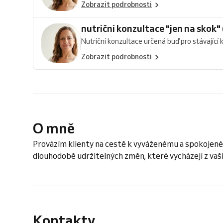
Zobrazit podrobnosti
nutriční konzultace "jen na skok" 
Nutriční konzultace určená buď pro stávající kli
Zobrazit podrobnosti
O mně
Provázím klienty na cestě k vyváženému a spokojeném
dlouhodobě udržitelných změn, které vycházejí z vaš
Kontakty