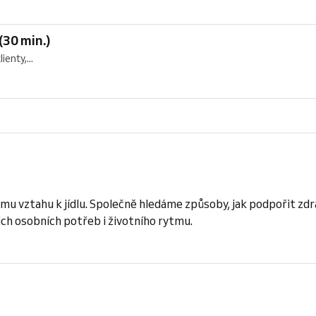
(30 min.)
enty,...
u vztahu k jídlu. Společně hledáme způsoby, jak podpořit zdra
ich osobních potřeb i životního rytmu.