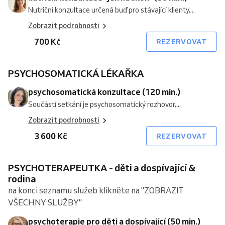
Nutriční konzultace určená buď pro stávající klienty,...
Zobrazit podrobnosti
700 Kč
REZERVOVAT
PSYCHOSOMATICKÁ LÉKAŘKA
psychosomatická konzultace (120 min.)
Součástí setkání je psychosomatický rozhovor,...
Zobrazit podrobnosti
3 600 Kč
REZERVOVAT
PSYCHOTERAPEUTKA - děti a dospívající &
rodina
na konci seznamu služeb klikněte na "ZOBRAZIT
VŠECHNY SLUŽBY"
psychoterapie pro děti a dospívající (50 min.)