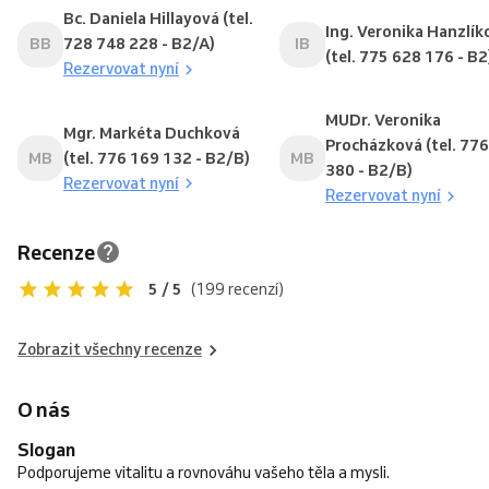
Bc. Daniela Hillayová (tel.
Ing. Veronika Hanzlík
BB
728 748 228 - B2/A)
IB
(tel. 775 628 176 - B2
Rezervovat nyní
MUDr. Veronika
Mgr. Markéta Duchková
Procházková (tel. 77
MB
(tel. 776 169 132 - B2/B)
MB
380 - B2/B)
Rezervovat nyní
Rezervovat nyní
Recenze
5 / 5
(199 recenzí)
Zobrazit všechny recenze
O nás
Slogan
Podporujeme vitalitu a rovnováhu vašeho těla a mysli.