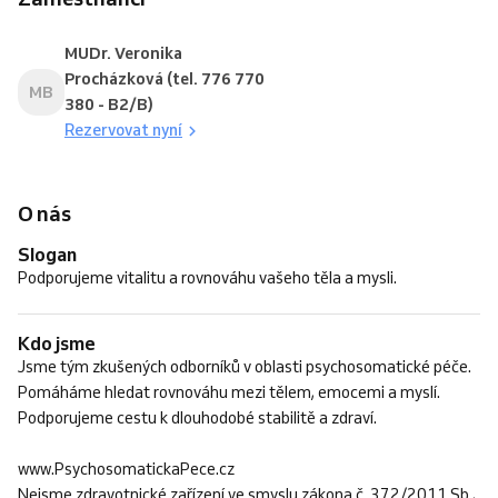
MUDr. Veronika
Procházková (tel. 776 770
MB
380 - B2/B)
Rezervovat nyní
O nás
Slogan
Podporujeme vitalitu a rovnováhu vašeho těla a mysli.
Kdo jsme
Jsme tým zkušených odborníků v oblasti psychosomatické péče.
Pomáháme hledat rovnováhu mezi tělem, emocemi a myslí.
Podporujeme cestu k dlouhodobé stabilitě a zdraví.
www.PsychosomatickaPece.cz
Nejsme zdravotnické zařízení ve smyslu zákona č. 372/2011 Sb.,