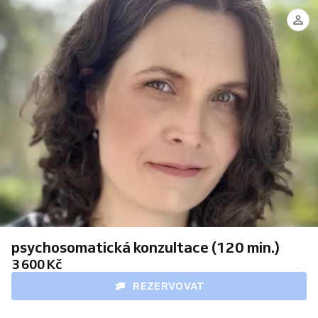
MUDr.
Veronika
Procházková
(tel.
776
770
380
-
B2/B)
psychosomatická konzultace (120 min.)
3 600 Kč
REZERVOVAT