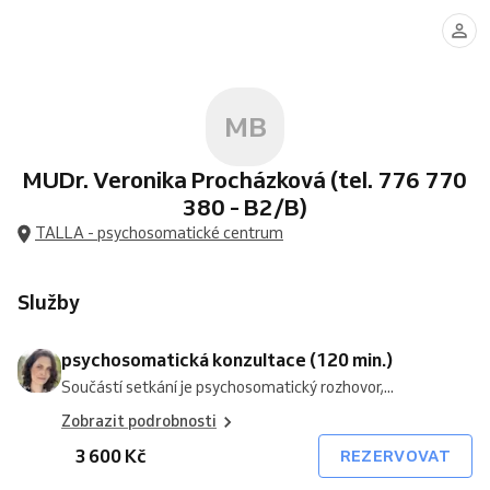
konzultace
(120
min.)
MB
MUDr. Veronika Procházková (tel. 776 770
380 - B2/B)
TALLA - psychosomatické centrum
Služby
psychosomatická konzultace (120 min.)
Součástí setkání je psychosomatický rozhovor,...
Zobrazit podrobnosti
3 600 Kč
REZERVOVAT